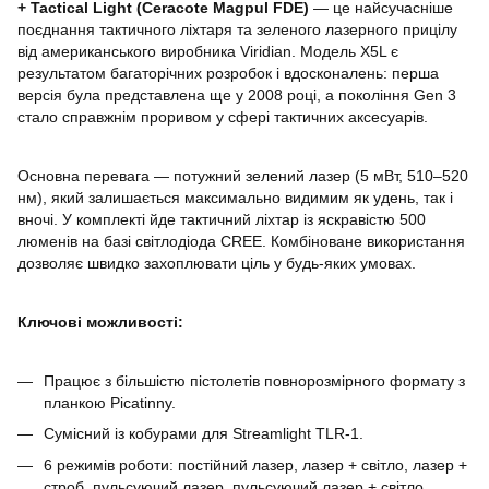
+ Tactical Light (Ceracote Magpul FDE)
— це найсучасніше
поєднання тактичного ліхтаря та зеленого лазерного прицілу
від американського виробника Viridian. Модель X5L є
результатом багаторічних розробок і вдосконалень: перша
версія була представлена ще у 2008 році, а покоління Gen 3
стало справжнім проривом у сфері тактичних аксесуарів.
Основна перевага — потужний зелений лазер (5 мВт, 510–520
нм), який залишається максимально видимим як удень, так і
вночі. У комплекті йде тактичний ліхтар із яскравістю 500
люменів на базі світлодіода CREE. Комбіноване використання
дозволяє швидко захоплювати ціль у будь-яких умовах.
Ключові можливості:
Працює з більшістю пістолетів повнорозмірного формату з
планкою Picatinny.
Сумісний із кобурами для Streamlight TLR-1.
6 режимів роботи: постійний лазер, лазер + світло, лазер +
строб, пульсуючий лазер, пульсуючий лазер + світло,