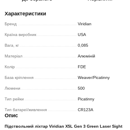
Характеристики
Бренд
Viridian
Країна виробник
USA
Вага, кг
0,085
Матеріал
Алюміній
Колір
FDE
База кріплення
Weaver/Picatinny
Люмени
500
Тип рейки
Picatinny
Тип батареї/живлення
CR123A
Опис
Підствольний ліхтар Viridian X5L Gen 3 Green Laser Sight