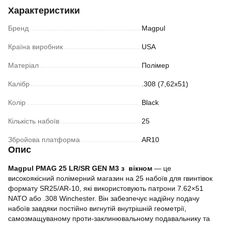
Характеристики
Бренд
Magpul
Країна виробник
USA
Матеріал
Полімер
Калібр
.308 (7,62х51)
Колір
Black
Кількість набоїв
25
Збройова платформа
AR10
Опис
Magpul PMAG 25 LR/SR GEN M3 з вікном
— це
високоякісний полімерний магазин на 25 набоїв для гвинтівок
формату SR25/AR-10, які використовують патрони 7.62×51
NATO або .308 Winchester. Він забезпечує надійну подачу
набоїв завдяки постійно вигнутій внутрішній геометрії,
самозмащуваному проти-заклинювальному подавальнику та