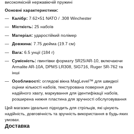
високоякісній нержавіючій пружині
Основні характеристики:
Калібр:
7.62×51 NATO / .308 Winchester
Місткість:
25 набоїв
Матеріал:
ударостійкий полімер
Довжина:
7.75 дюйма (19.7 см)
Вага:
6.5 унції (184 г)
Сумісність:
гвинтівки формату SR25/AR-10, включаючи
Armalite AR-10A, DPMS LR308, SIG716, Ruger SR-762 та
інші
Особливості:
оглядові вікна MagLevel™ для швидкої
оцінки кількості набоїв, текстурована поверхня для
надійного хвату, маркування для ідентифікації набоїв,
розширена нижня пластина для зручності обслуговування
Цей магазин ідеально підходить для стрільців, які цінують
надійність, довговічність та зручність використання в будь-яких
умовах.
Доставка