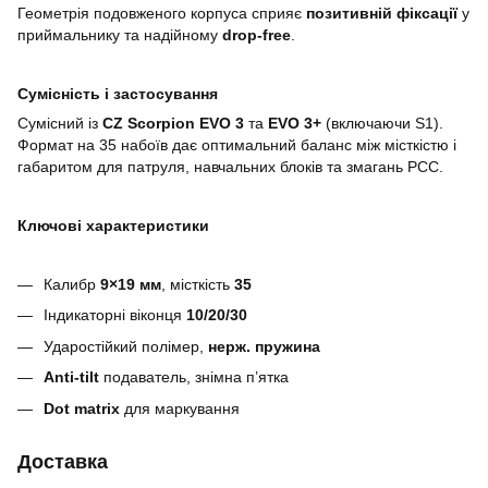
Геометрія подовженого корпуса сприяє
позитивній фіксації
у
приймальнику та надійному
drop-free
.
Сумісність і застосування
Сумісний із
CZ Scorpion EVO 3
та
EVO 3+
(включаючи S1).
Формат на 35 набоїв дає оптимальний баланс між місткістю і
габаритом для патруля, навчальних блоків та змагань PCC.
Ключові характеристики
Калибр
9×19 мм
, місткість
35
Індикаторні віконця
10/20/30
Ударостійкий полімер,
нерж. пружина
Anti-tilt
подаватель, знімна п’ятка
Dot matrix
для маркування
Доставка