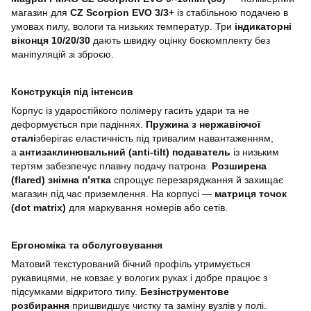
магазин для
CZ Scorpion EVO 3/3+
із стабільною подачею в
умовах пилу, вологи та низьких температур. Три
індикаторні
віконця 10/20/30
дають швидку оцінку боєкомплекту без
маніпуляцій зі зброєю.
Конструкція під інтенсив
Корпус із ударостійкого полімеру гасить удари та не
деформується при падіннях.
Пружина з нержавіючої
сталі
зберігає еластичність під тривалим навантаженням,
а
антизаклинювальний (anti-tilt) подаватель
із низьким
тертям забезпечує плавну подачу патрона.
Розширена
(flared) знімна п’ятка
спрощує перезаряджання й захищає
магазин під час приземлення. На корпусі —
матриця точок
(dot matrix)
для маркування номерів або сетів.
Ергономіка та обслуговування
Матовий текстурований бічний профіль утримується
рукавицями, не ковзає у вологих руках і добре працює з
підсумками відкритого типу.
Безінструментове
розбирання
пришвидшує чистку та заміну вузлів у полі.