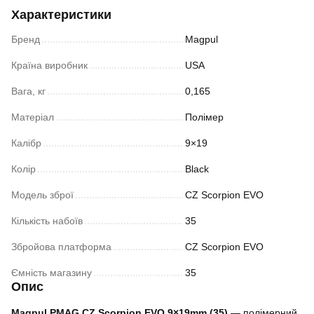
Характеристики
Бренд
Magpul
Країна виробник
USA
Вага, кг
0,165
Матеріал
Полімер
Калібр
9×19
Колір
Black
Модель зброї
CZ Scorpion EVO
Кількість набоїв
35
Збройова платформа
CZ Scorpion EVO
Ємність магазину
35
Опис
Magpul PMAG CZ Scorpion EVO 9×19mm (35)
— полімерний