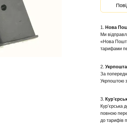
Пові
1.
Нова По
Ми відправл
«Нова Пошта
тарифами пе
2.
Укрпошт
За попередн
Укрпоштою з
3.
Кур’єрськ
Кур’єрська 
повною пере
до тарифів 