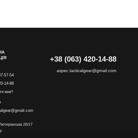
НА
+38 (063) 420-14-88
ЦІЯ
aspec.tacticalgear@gmail.com
87-57-54
20-14-88
ти вам?
r
calgear@gmail.com
. Лютеранська 26/17
у