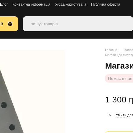
Блог
Контактна інформація
Угода користувача
Публічна оферта
ів
Головна
Катал
Магазин до пістол
Магази
Немає в ная
1 300 
Увійти
для
%