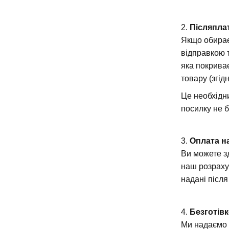
2.
Післяпла
Якщо обирає
відправкою 
яка покрива
товару (згід
Це необхідни
посилку не 
3.
Оплата н
Ви можете з
наш розраху
надані післ
4.
Безготів
Ми надаємо 