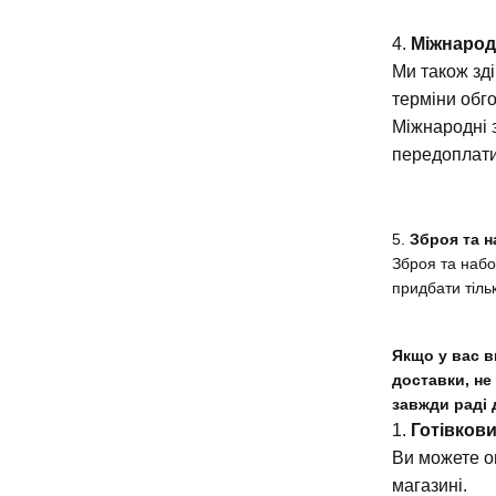
4.
Міжнарод
Ми також зді
терміни обг
Міжнародні 
передоплат
5.
Зброя та н
Зброя та набо
придбати тіль
Якщо у вас в
доставки, не
завжди раді 
1.
Готівков
Ви можете о
магазині.