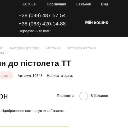
Порівняння
UA
RU
EN
Бажання
Вхід
+38 (099) 487-57-54
Мій кошик
+38 (063) 420-14-88
Передзвонити вам?
ог
Аксесуари для зброї
Магазини
Пістолетні магазини
ета ТТ
н до пістолета ТТ
вності
Артикул: 10343
Написати відгук
грн
Порівняти
В бажання
 відображення накопичувальної знижки