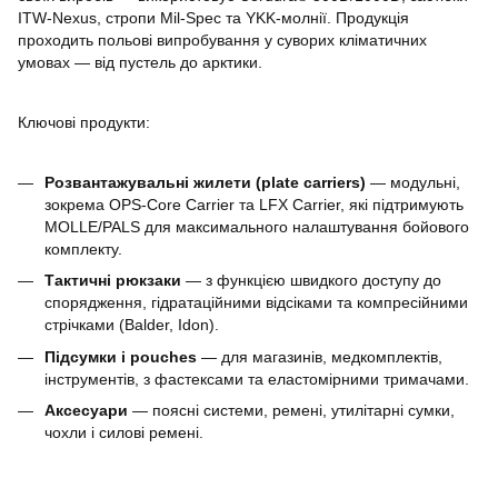
ITW‑Nexus, стропи Mil‑Spec та YKK‑молнії. Продукція
проходить польові випробування у суворих кліматичних
умовах — від пустель до арктики.
Ключові продукти:
Розвантажувальні жилети (plate carriers)
— модульні,
зокрема OPS‑Core Carrier та LFX Carrier, які підтримують
MOLLE/PALS для максимального налаштування бойового
комплекту.
Тактичні рюкзаки
— з функцією швидкого доступу до
спорядження, гідратаційними відсіками та компресійними
стрічками (Balder, Idon).
Підсумки i pouches
— для магазинів, медкомплектів,
інструментів, з фастексами та еластомірними тримачами.
Аксесуари
— поясні системи, ремені, утилітарні сумки,
чохли і силові ремені.