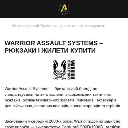
Warrior Assault Systems – рюкзаки і жилети купити
WARRIOR ASSAULT SYSTEMS –
РЮКЗАКИ І ЖИЛЕТИ КУПИТИ
Warrior Assault Systems — британський бренд, що
спеціалізується на виготовленні високоякісних тактичних
рюкзаків, розвантажувальних жилетів, підсумків і аксесуарів
для військових, спецпризначенців, правоохоронців та стрілків.
Заснований у середині 2000-х років, Warrior відомий міцністю
своїх виробів — використовує Cordura® 500D/1000D, застібки