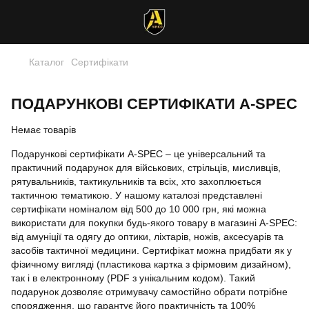
Каталог
Сертифікати
ПОДАРУНКОВІ СЕРТИФІКАТИ A-SPEC
Немає товарів
Подарункові сертифікати A-SPEC – це універсальний та
практичний подарунок для військових, стрільців, мисливців,
рятувальників, тактикульників та всіх, хто захоплюється
тактичною тематикою. У нашому каталозі представлені
сертифікати номіналом від 500 до 10 000 грн, які можна
використати для покупки будь-якого товару в магазині A-SPEC:
від амуніції та одягу до оптики, ліхтарів, ножів, аксесуарів та
засобів тактичної медицини. Сертифікат можна придбати як у
фізичному вигляді (пластикова картка з фірмовим дизайном),
так і в електронному (PDF з унікальним кодом). Такий
подарунок дозволяє отримувачу самостійно обрати потрібне
спорядження, що гарантує його практичність та 100%