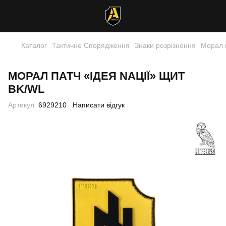
Каталог
Тактичне Спорядження
Знаки розрізнення
Морал 
МОРАЛ ПАТЧ «ІДЕЯ NАЦІЇ» ЩИТ
BK/WL
Артикул:
6929210
Написати відгук