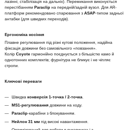
лазінні, стабілізація на дальніх). Перемикання виконується
перестібанням
Paraclip
на передній/задній вузол. Для AR-
платформ рекомендовано спарювання з
ASAP
-типом задньої
антабки (для швидких переходів).
Ергономіка носіння
Плавне регулювання під різні кутові положення, надійна
фіксація довжини без самовільного «повзання».
Колір
Coyote
гармонійно поєднується з більшістю камо й
однотонних комплектів; фурнітура не бликує і не чіпляє
стропи.
Ключові переваги
Швидка
конверсія 1-точка / 2-точка
.
MS1-регулювання
довжини на ходу.
Paraclip
-карабіни з блокуванням.
Нейлон 31 мм
під високі навантаження.
Оптимізований для роботи в рукавичках і з