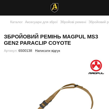
Каталог
Аксесуари для зброї
Збройові ремені
Збройовий р
ЗБРОЙОВИЙ РЕМІНЬ MAGPUL MS3
GEN2 PARACLIP COYOTE
Артикул:
6500138
Написати відгук