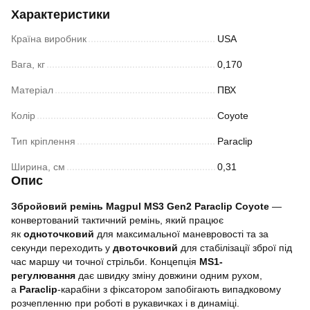
Характеристики
Країна виробник
USA
Вага, кг
0,170
Матеріал
ПВХ
Колір
Coyote
Тип кріплення
Paraclip
Ширина, см
0,31
Опис
Збройовий ремінь Magpul MS3 Gen2 Paraclip Coyote
—
конвертований тактичний ремінь, який працює
як
одноточковий
для максимальної маневровості та за
секунди переходить у
двоточковий
для стабілізації зброї під
час маршу чи точної стрільби. Концепція
MS1-
регулювання
дає швидку зміну довжини одним рухом,
а
Paraclip
-карабіни з фіксатором запобігають випадковому
розчепленню при роботі в рукавичках і в динаміці.