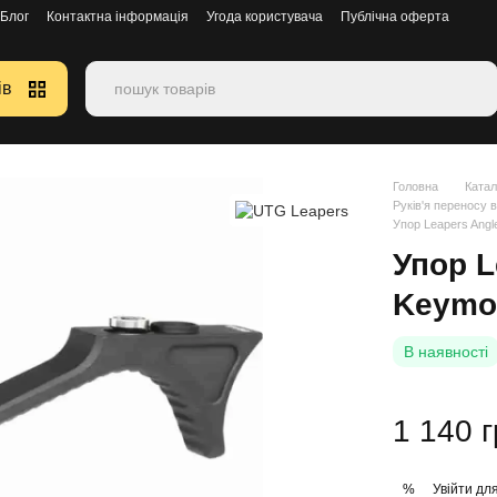
Блог
Контактна інформація
Угода користувача
Публічна оферта
ів
Головна
Катал
Руків'я переносу 
Упор Leapers Angle
Упор L
Keymod
В наявності
1 140 
Увійти
для
%