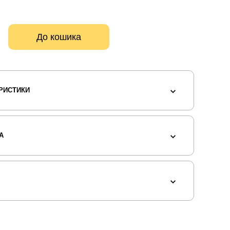
До кошика
РИСТИКИ
А