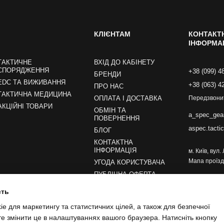
КЛІЄНТАМ
КОНТАКТ
ІНФОРМА
ТАКТИЧНЕ
ВХІД ДО КАБІНЕТУ
СПОРЯДЖЕННЯ
+38 (099) 4
БРЕНДИ
EDC ТА ВИЖИВАННЯ
+38 (063) 4
ПРО НАС
ТАКТИЧНА МЕДИЦИНА
ОПЛАТА І ДОСТАВКА
Передзвони
АКЦІЙНІ ТОВАРИ
ОБМІН ТА
a_spec_gea
ПОВЕРНЕННЯ
aspec.tacti
БЛОГ
КОНТАКТНА
ІНФОРМАЦІЯ
м. Київ, вул
Мапа проїзд
УГОДА КОРИСТУВАЧА
ПУБЛІЧНА ОФЕРТА
сть
Ми в соцмережах
e для маркетингу та статистичних цілей, а також для безпечної
те змінити це в налаштуваннях вашого браузера. Натисніть кнопку