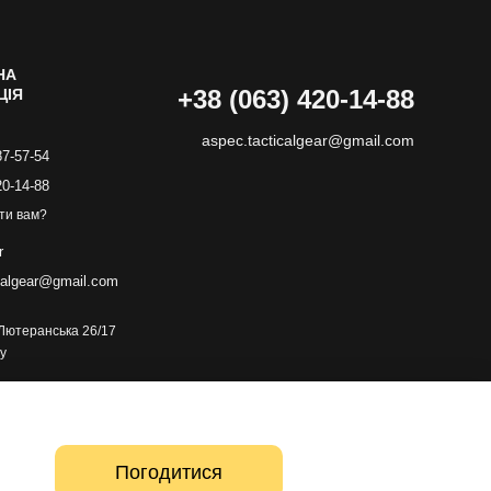
НА
+38 (063) 420-14-88
ЦІЯ
aspec.tacticalgear@gmail.com
87-57-54
20-14-88
ти вам?
r
calgear@gmail.com
. Лютеранська 26/17
у
Погодитися