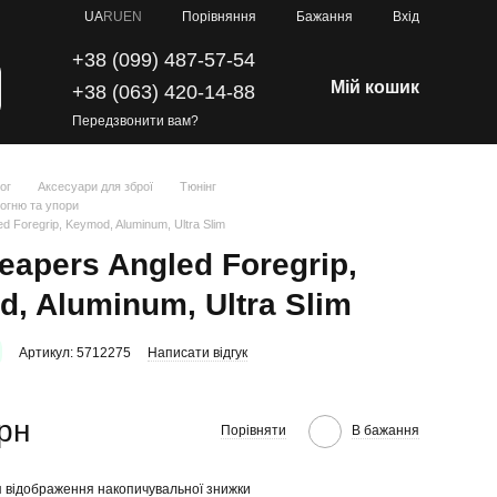
Порівняння
UA
RU
EN
Бажання
Вхід
+38 (099) 487-57-54
Мій кошик
+38 (063) 420-14-88
Передзвонити вам?
ог
Аксесуари для зброї
Тюнінг
вогню та упори
d Foregrip, Keymod, Aluminum, Ultra Slim
eapers Angled Foregrip,
, Aluminum, Ultra Slim
Артикул: 5712275
Написати відгук
грн
Порівняти
В бажання
 відображення накопичувальної знижки