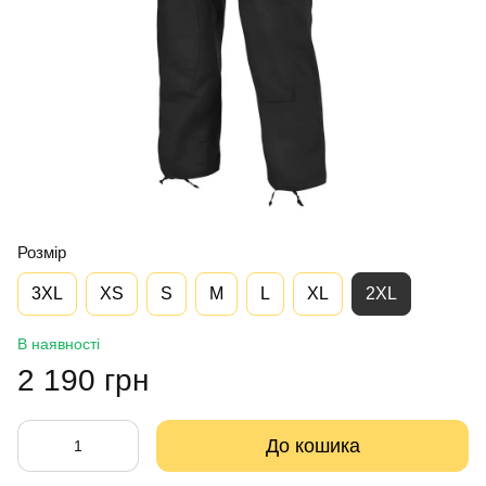
Розмір
3XL
XS
S
M
L
XL
2XL
В наявності
2 190 грн
До кошика