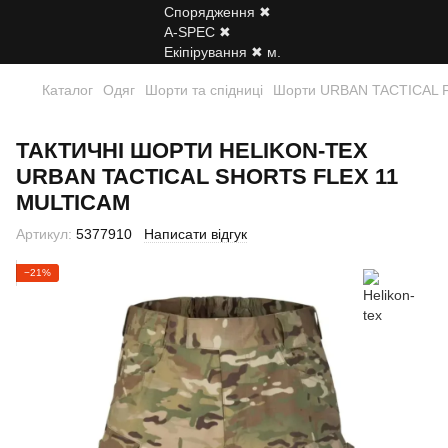
Каталог
Одяг
Шорти та спідниці
Шорти URBAN TACTICAL Fle
ТАКТИЧНІ ШОРТИ HELIKON-TEX
URBAN TACTICAL SHORTS FLEX 11
MULTICAM
Артикул:
5377910
Написати відгук
−21%