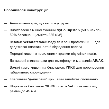
Особливості конструкції:
Анатомічний крій, що не сковує рухів.
Виготовлені з міцної тканини
NyCo Ripstop
(50% нейлон,
50% бавовна, щільність 225 г/м²).
Вставки
VersaStretch®
ззаду та в зоні промежини — для
додаткової еластичності й відведення вологи.
Передні кишені з посиленими краями під кліпси ножів.
Дві кишені з клапанами для телефону чи магазинів
AR/AK
.
Великі карго-кишені на блискавках
YKK®
для перенесення
габаритного спорядження.
Класичний “джинсовий” крій, який запобігає сповзанню.
Ширінка та блискавки
YKK®
, пояс із Velcro та петлі під
ремінь до 45 мм.