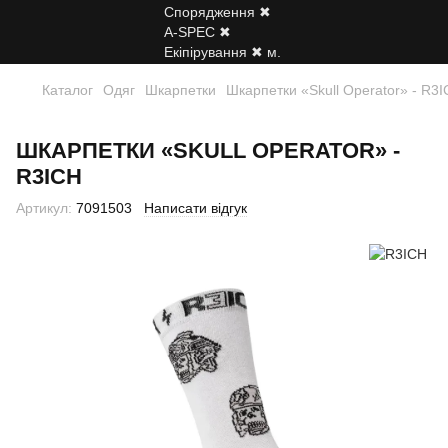
Каталог
Одяг
Шкарпетки
Шкарпетки «Skull Operator» - R3
ШКАРПЕТКИ «SKULL OPERATOR» -
R3ICH
Артикул:
7091503
Написати відгук