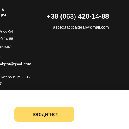
НА
+38 (063) 420-14-88
ЦІЯ
aspec.tacticalgear@gmail.com
87-57-54
20-14-88
ти вам?
r
calgear@gmail.com
. Лютеранська 26/17
у
Погодитися