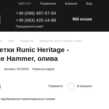
Порівняння
UA
RU
EN
Бажання
Вхід
+38 (099) 487-57-54
Мій кошик
+38 (063) 420-14-88
Передзвонити вам?
ог
Одяг
Шкарпетки
Шкарпетки «Runic Heritage» олива
тки Runic Heritage -
ge Hammer, олива
Артикул: 8219204
Написати відгук
н
Порівняти
В бажання
 відображення накопичувальної знижки