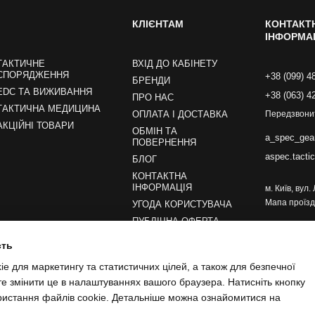
КЛІЄНТАМ
КОНТАКТ
ІНФОРМА
ТАКТИЧНЕ
ВХІД ДО КАБІНЕТУ
СПОРЯДЖЕННЯ
+38 (099) 4
БРЕНДИ
EDC ТА ВИЖИВАННЯ
+38 (063) 4
ПРО НАС
ТАКТИЧНА МЕДИЦИНА
ОПЛАТА І ДОСТАВКА
Передзвони
АКЦІЙНІ ТОВАРИ
ОБМІН ТА
a_spec_gea
ПОВЕРНЕННЯ
aspec.tacti
БЛОГ
КОНТАКТНА
ІНФОРМАЦІЯ
м. Київ, вул
Мапа проїзд
УГОДА КОРИСТУВАЧА
ПУБЛІЧНА ОФЕРТА
сть
Ми в соцмережах
e для маркетингу та статистичних цілей, а також для безпечної
те змінити це в налаштуваннях вашого браузера. Натисніть кнопку
ристання файлів cookie. Детальніше можна ознайомитися на