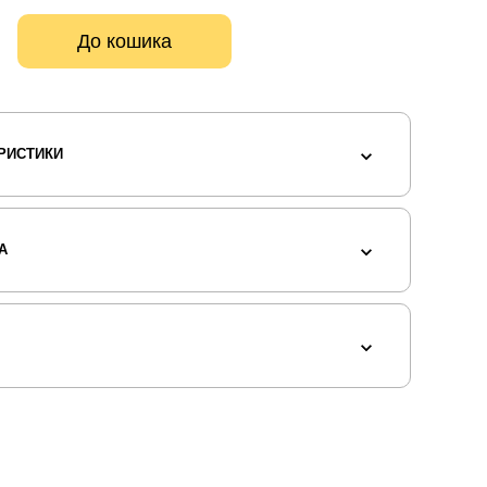
До кошика
РИСТИКИ
А