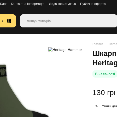
Блог
Контактна інформація
Угода користувача
Публічна оферта
ів
Головна
Катал
Шкарпе
Herita
В наявності
130 гр
Увійти
для
%