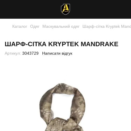
Каталог
Одяг
Маскувальний одяг
Шарф-сітка Kryptek Man
ШАРФ-СІТКА KRYPTEK MANDRAKE
Артикул:
3043729
Написати відгук