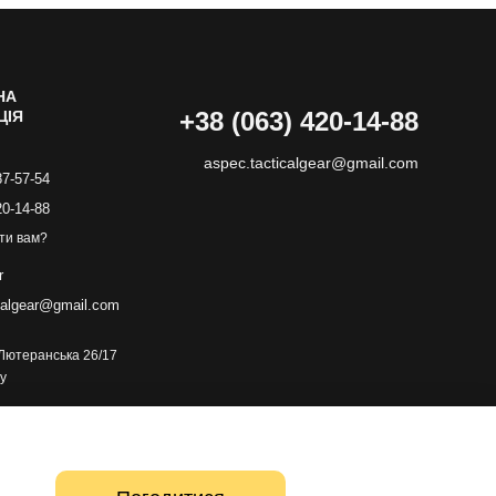
НА
+38 (063) 420-14-88
ЦІЯ
aspec.tacticalgear@gmail.com
87-57-54
20-14-88
ти вам?
r
calgear@gmail.com
. Лютеранська 26/17
у