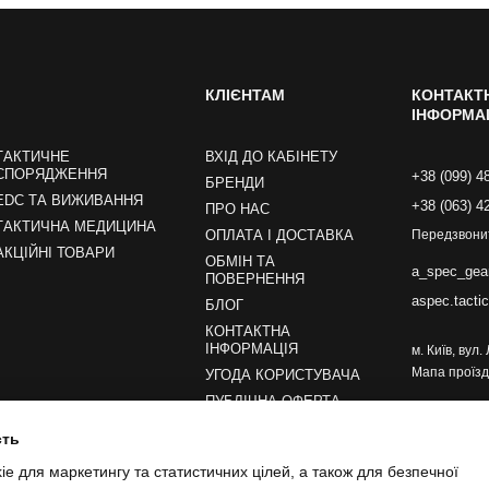
КЛІЄНТАМ
КОНТАКТ
ІНФОРМА
ТАКТИЧНЕ
ВХІД ДО КАБІНЕТУ
СПОРЯДЖЕННЯ
+38 (099) 4
БРЕНДИ
EDC ТА ВИЖИВАННЯ
+38 (063) 4
ПРО НАС
ТАКТИЧНА МЕДИЦИНА
ОПЛАТА І ДОСТАВКА
Передзвони
АКЦІЙНІ ТОВАРИ
ОБМІН ТА
a_spec_gea
ПОВЕРНЕННЯ
aspec.tacti
БЛОГ
КОНТАКТНА
ІНФОРМАЦІЯ
м. Київ, вул
Мапа проїзд
УГОДА КОРИСТУВАЧА
ПУБЛІЧНА ОФЕРТА
сть
Ми в соцмережах
e для маркетингу та статистичних цілей, а також для безпечної