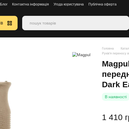
Блог
Контактна інформація
Угода користувача
Публічна оферта
ів
Головна
Катал
Руків'я переносу 
Magpu
передн
Dark E
В наявності
1 410 