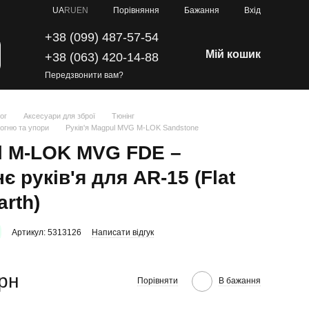
Порівняння
UA
RU
EN
Бажання
Вхід
+38 (099) 487-57-54
Мій кошик
+38 (063) 420-14-88
Передзвонити вам?
ог
Аксесуари для зброї
Тюнінг
вогню та упори
Руків'я Magpul MVG M-LOK Sandstone
l M‑LOK MVG FDE –
є руків'я для AR‑15 (Flat
arth)
Артикул: 5313126
Написати відгук
грн
Порівняти
В бажання