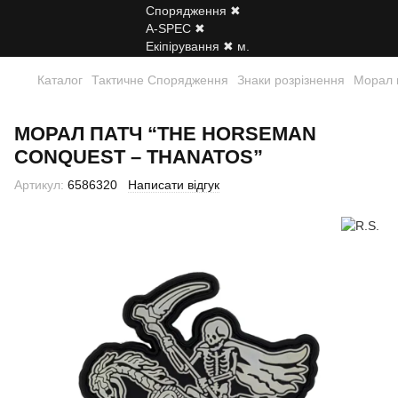
Каталог
Тактичне Спорядження
Знаки розрізнення
Морал 
МОРАЛ ПАТЧ “THE HORSEMAN
CONQUEST – THANATOS”
Артикул:
6586320
Написати відгук