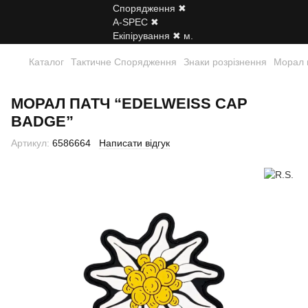
Каталог
Тактичне Спорядження
Знаки розрізнення
Морал 
МОРАЛ ПАТЧ “EDELWEISS CAP
BADGE”
Артикул:
6586664
Написати відгук