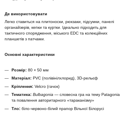
Де використовувати
Легко ставиться на плитоноски, рюкзаки, підсумки, панелі
органайзерів, кепки та куртки. Ідеально підходить для
тактичного спорядження, міського EDC та колекційних
планшетів з патчами.
Основні характеристики
Розмір:
80 × 50 мм
Матеріал:
PVC (полівінілхлорид), 3D-рельєф
Кріплення:
Velcro (гачок)
Тематика:
Bulbagonia
— словесна гра на тему Patagonia
та повалення авторитарного «тараканізму»
Тло:
біло-червоно-білий прапор Вільної Білорусі