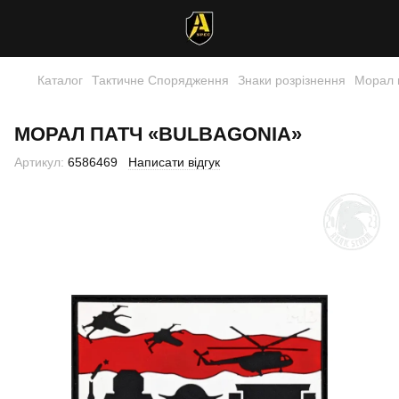
Каталог
Тактичне Спорядження
Знаки розрізнення
Морал 
МОРАЛ ПАТЧ «BULBAGONIA»
Артикул:
6586469
Написати відгук