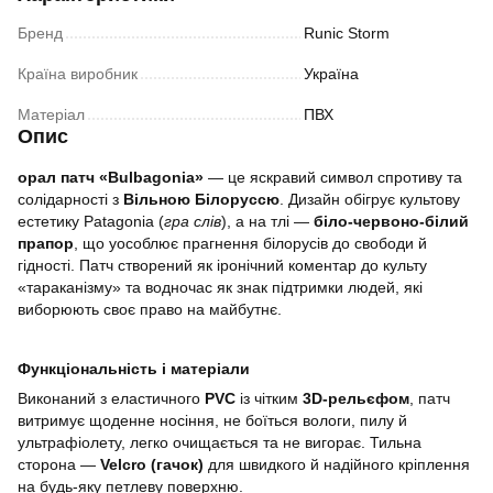
Бренд
Runic Storm
Країна виробник
Україна
Матеріал
ПВХ
Опис
орал патч «Bulbagonia»
— це яскравий символ спротиву та
солідарності з
Вільною Білоруссю
. Дизайн обігрує культову
естетику Patagonia (
гра слів
), а на тлі —
біло-червоно-білий
прапор
, що уособлює прагнення білорусів до свободи й
гідності. Патч створений як іронічний коментар до культу
«тараканізму» та водночас як знак підтримки людей, які
виборюють своє право на майбутнє.
Функціональність і матеріали
Виконаний з еластичного
PVC
із чітким
3D-рельєфом
, патч
витримує щоденне носіння, не боїться вологи, пилу й
ультрафіолету, легко очищається та не вигорає. Тильна
сторона —
Velcro (гачок)
для швидкого й надійного кріплення
на будь-яку петлеву поверхню.