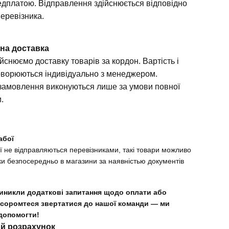
дплатою. Відправлення здійснюється відповідно
перевізника.
на доставка
йснюємо доставку товарів за кордон. Вартість і
оворюються індивідуально з менеджером.
замовлення виконуються лише за умови повної
и.
абої
ї не відправляються перевізниками, такі товари можливо
ки безпосередньо в магазини за наявністью документів
иникли додаткові запитання щодо оплати або
 соромтеся звертатися до нашої команди — ми
допомогти!
ий розрахунок