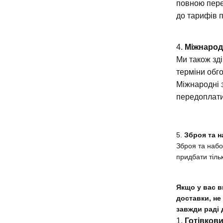
повною пере
до тарифів 
4.
Міжнарод
Ми також зді
терміни обг
Міжнародні 
передоплат
5.
Зброя та н
Зброя та набо
придбати тіль
Якщо у вас в
доставки, не
завжди раді 
1.
Готівков