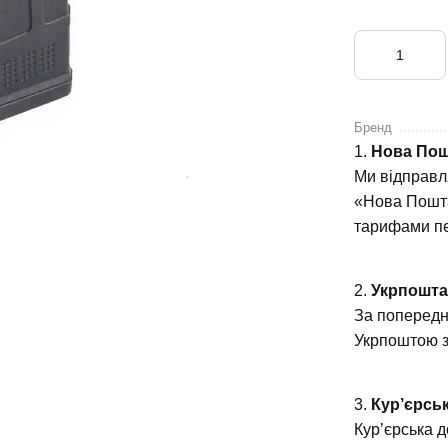
Бренд
1.
Нова По
Ми відправл
«Нова Пошта
тарифами пе
2.
Укрпошт
За попередн
Укрпоштою з
3.
Кур’єрськ
Кур’єрська 