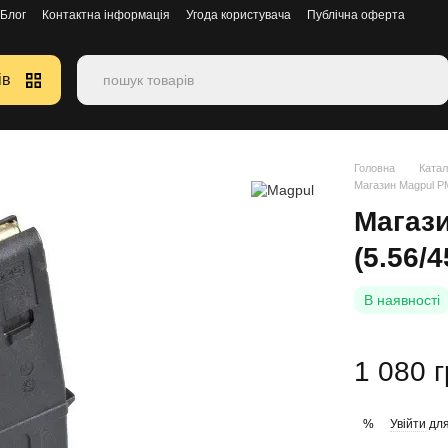
Блог
Контактна інформація
Угода користувача
Публічна оферта
ів
Головна
Катал
Магазин Magpul P
Магаз
(5.56/
В наявності
1 080 
Увійти
для
%