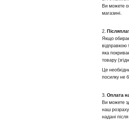
Ви можете о
магазині.
2.
Післяпла
Якщо обирає
відправкою 
яка покрива
товару (згід
Це необхідни
посилку не 
3.
Оплата н
Ви можете з
наш розраху
надані післ