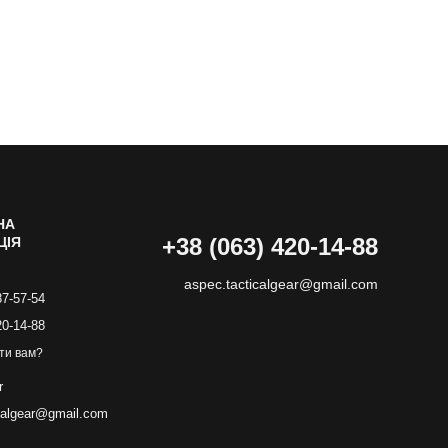
НА
+38 (063) 420-14-88
ЦІЯ
aspec.tacticalgear@gmail.com
87-57-54
20-14-88
ти вам?
r
calgear@gmail.com