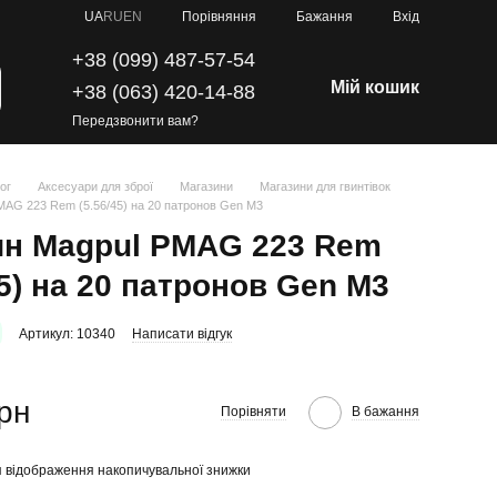
Порівняння
UA
RU
EN
Бажання
Вхід
+38 (099) 487-57-54
Мій кошик
+38 (063) 420-14-88
Передзвонити вам?
ог
Аксесуари для зброї
Магазини
Магазини для гвинтівок
MAG 223 Rem (5.56/45) на 20 патронов Gen M3
ин Magpul PMAG 223 Rem
45) на 20 патронов Gen M3
Артикул: 10340
Написати відгук
грн
Порівняти
В бажання
 відображення накопичувальної знижки