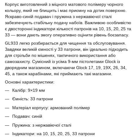
Корпус виготовлений з міцного матового полімеру чорного
кольору, який не блищить і має приємну на дотик поверхню.
Яскраво-синій подавач і пружина з нержавіючої сталі
забезпечують стабільну подачу набоїв. Важливою особливістю
є двосторонні індикатори кількості патронів на 10, 15, 20, 25 та
33 — вони дають змогу оперативно оцінити рівень боєзапасу.
GL933 легко розбирається для чищення та обслуговування.
Завдяки великій ємності у 33 патрони, він ідеально підходить
для стрільби по мішенях, тактичного використання або
самозахисту. Сумісний із усіма 9-мм пістолетами Glock із
дворядним магазином, включаючи Glock 17, 19, 19X, 26, 34,
45, а також карабінами, які приймають такі магазини.
Основні характеристики:
Калібр: 9×19 мм
Ємність: 33 патрони
Матеріал корпусу: армований полімер
Подавач: синій
Пружина: з нержавіючої сталі
Індикатори: на 10, 15, 20, 25, 33 патрони