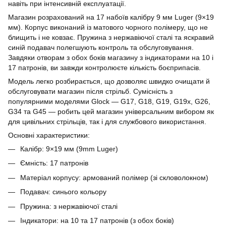
навіть при інтенсивній експлуатації.
Магазин розрахований на 17 набоїв калібру 9 мм Luger (9×19
мм). Корпус виконаний із матового чорного полімеру, що не
блищить і не ковзає. Пружина з нержавіючої сталі та яскравий
синій подавач полегшують контроль та обслуговування.
Завдяки отворам з обох боків магазину з індикаторами на 10 і
17 патронів, ви завжди контролюєте кількість боєприпасів.
Модель легко розбирається, що дозволяє швидко очищати й
обслуговувати магазин після стрільб. Сумісність з
популярними моделями Glock — G17, G18, G19, G19x, G26,
G34 та G45 — робить цей магазин універсальним вибором як
для цивільних стрільців, так і для службового використання.
Основні характеристики:
Калібр: 9×19 мм (9mm Luger)
Ємність: 17 патронів
Матеріал корпусу: армований полімер (зі скловолокном)
Подавач: синього кольору
Пружина: з нержавіючої сталі
Індикатори: на 10 та 17 патронів (з обох боків)