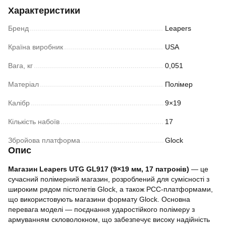
Характеристики
Бренд
Leapers
Країна виробник
USA
Вага, кг
0,051
Матеріал
Полімер
Калібр
9×19
Кількість набоїв
17
Збройова платформа
Glock
Опис
Магазин Leapers UTG GL917 (9×19 мм, 17 патронів)
— це
сучасний полімерний магазин, розроблений для сумісності з
широким рядом пістолетів Glock, а також PCC-платформами,
що використовують магазини формату Glock. Основна
перевага моделі — поєднання ударостійкого полімеру з
армуванням скловолокном, що забезпечує високу надійність