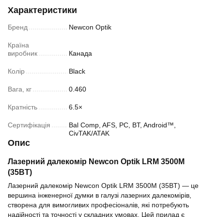
Характеристики
Бренд
Newcon Optik
Країна
виробник
Канада
Колір
Black
Вага, кг
0.460
Кратність
6.5×
Сертифікація
Bal Comp, AFS, PC, BT, Android™,
CivTAK/ATAK
Опис
Лазерний далекомір Newcon Optik LRM 3500M
(35BT)
Лазерний далекомір Newcon Optik LRM 3500M (35BT) — це
вершина інженерної думки в галузі лазерних далекомірів,
створена для вимогливих професіоналів, які потребують
надійності та точності у складних умовах. Цей прилад є