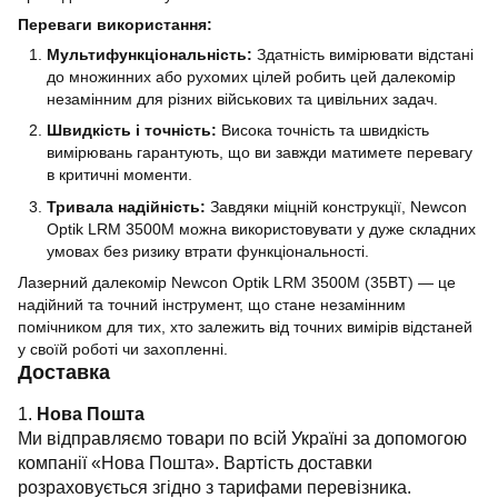
Переваги використання:
Мультифункціональність:
Здатність вимірювати відстані
до множинних або рухомих цілей робить цей далекомір
незамінним для різних військових та цивільних задач.
Швидкість і точність:
Висока точність та швидкість
вимірювань гарантують, що ви завжди матимете перевагу
в критичні моменти.
Тривала надійність:
Завдяки міцній конструкції, Newcon
Optik LRM 3500M можна використовувати у дуже складних
умовах без ризику втрати функціональності.
Лазерний далекомір Newcon Optik LRM 3500M (35BT) — це
надійний та точний інструмент, що стане незамінним
помічником для тих, хто залежить від точних вимірів відстаней
у своїй роботі чи захопленні.
Доставка
1.
Нова Пошта
Ми відправляємо товари по всій Україні за допомогою
компанії «Нова Пошта». Вартість доставки
розраховується згідно з тарифами перевізника.