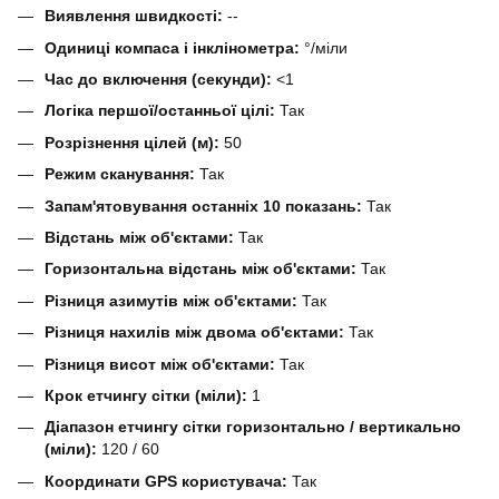
Виявлення швидкості:
--
Одиниці компаса і інклінометра:
°/міли
Час до включення (секунди):
<1
Логіка першої/останньої цілі:
Так
Розрізнення цілей (м):
50
Режим сканування:
Так
Запам'ятовування останніх 10 показань:
Так
Відстань між об'єктами:
Так
Горизонтальна відстань між об'єктами:
Так
Різниця азимутів між об'єктами:
Так
Різниця нахилів між двома об'єктами:
Так
Різниця висот між об'єктами:
Так
Крок етчингу сітки (міли):
1
Діапазон етчингу сітки горизонтально / вертикально
(міли):
120 / 60
Координати GPS користувача:
Так