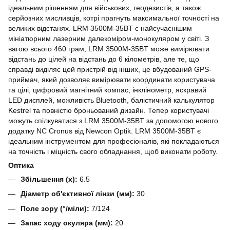
ідеальним рішенням для військових, геодезистів, а також
серйозних мисливців, котрі прагнуть максимальної точності на
великих відстанях. LRM 3500M-35BT є найсучаснішим
мініатюрним лазерним далекоміром-монокуляром у світі. З
вагою всього 460 грам, LRM 3500M-35BT може вимірювати
відстань до цілей на відстань до 6 кілометрів, але те, що
справді виділяє цей пристрій від інших, це вбудований GPS-
приймач, який дозволяє вимірювати координати користувача
та цілі, цифровий магнітний компас, інклінометр, яскравий
LED дисплей, можливість Bluetooth, балістичний калькулятор
Kestrel та повністю броньований дизайн. Тепер користувачі
можуть спілкуватися з LRM 3500M-35BT за допомогою нового
додатку NC Cronus від Newcon Optik. LRM 3500M-35BT є
ідеальним інструментом для професіоналів, які покладаються
на точність і міцність свого обладнання, щоб виконати роботу.
Оптика
Збільшення (x):
6.5
Діаметр об'єктивної лінзи (мм):
30
Поле зору (°/міли):
7/124
Запас ходу окуляра (мм):
20