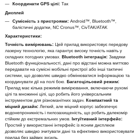
Координати GPS цілі:
Так
Дисплей
Сумісність з пристроями:
Android™, Bluetooth™,
балістичні додатки, NC Cronus™, CivTAK/ATAK
Характеристики:
Точність вимірювань:
Цей прилад використовує передову
лазерну технологію, яка гарантує високу точність навіть у
складних погодних умовах.
Bluetooth інтеграція:
Завдяки
Bluetooth функціональності, дані про відстані можна миттєво
передавати на сумісні мобільні пристрої або інші тактичні
системи, що дозволяє швидко обмінюватися інформацією та
координувати дії на полі бою.
Багатоцільовий режим:
Прилад має кілька режимів вимірювання, включаючи рухомі
цілі та множинні цілі, що робить його універсальним
інструментом для різноманітних задач.
Компактний та
міцний дизайн:
Легкий, але міцний корпус забезпечує
водонепроникність і пилозахищеність, що робить далекомір
стійким до екстремальних умов.
Інтуїтивний інтерфейс:
Простий у використанні інтерфейс із ясним дисплеєм
дозволяє швидко зчитувати дані та ефективно використовувати
прилад без зайвих зусиль.