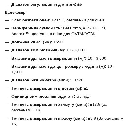
Діапазон регулювання діоптрій:
±5
Далекомір
Клас безпеки очей:
Клас 1, безпечний для очей
Периферійна сумісність:
Bal Comp, AFS, PC, BT,
Android™, доступні плагіни для CivTAK/ATAK
Довжина хвилі (нм):
1550
Діапазон вимірювання (м):
10 - 6,000
Вказаний діапазон вимірювання (м)*:
10 - 3,500
Вказаний діапазон до цілі розміру людини (м):
10 -
1,500
Діапазон інклінометра (міли):
±1420
Точність вимірювання відстані (м):
±1
Одиниці вимірювання відстані:
м / ярди
Точність вимірювання азимуту (міли):
±17.5 (За
бажанням ±10)
Точність вимірювання нахилу (міли):
±8.8 (За бажанням
±5)