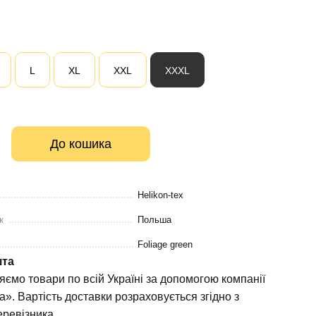
L
XL
XXL
XXXL
До кошика
Helikon-tex
к
Польша
Foliage green
шта
яємо товари по всій Україні за допомогою компанії
». Вартість доставки розраховується згідно з
ревізника.