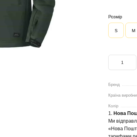
Розмір
S
M
Бренд
Країна виробни
Колір
1.
Нова По
Ми відправл
«Нова Пошта
тарифами пе