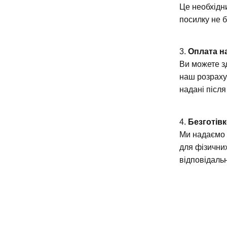
Це необхідни
посилку не 
3.
Оплата н
Ви можете з
наш розраху
надані післ
4.
Безготів
Ми надаємо 
для фізични
відповідальн