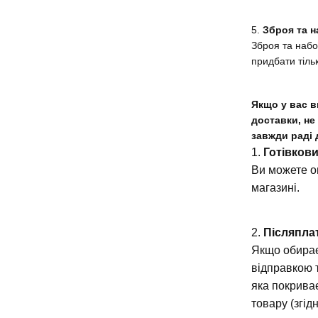
5.
Зброя та н
Зброя та набо
придбати тіль
Якщо у вас в
доставки, не
завжди раді 
1.
Готівков
Ви можете о
магазині.
2.
Післяпла
Якщо обирає
відправкою 
яка покрива
товару (згід