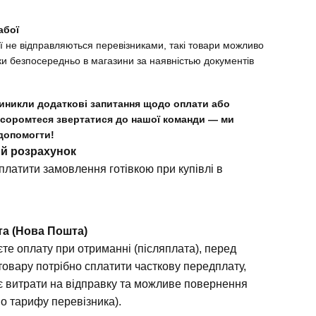
абої
ї не відправляються перевізниками, такі товари можливо
ки безпосередньо в магазини за наявністью документів
иникли додаткові запитання щодо оплати або
 соромтеся звертатися до нашої команди — ми
допомогти!
ий розрахунок
платити замовлення готівкою при купівлі в
та (Нова Пошта)
те оплату при отриманні (післяплата), перед
товару потрібно сплатити часткову передплату,
є витрати на відправку та можливе повернення
но тарифу перевізника).