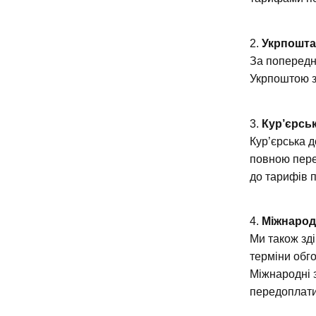
2.
Укрпошт
За попередн
Укрпоштою з
3.
Кур’єрськ
Кур’єрська 
повною пере
до тарифів 
4.
Міжнарод
Ми також зді
терміни обг
Міжнародні 
передоплат