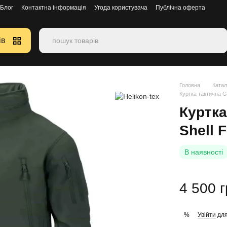
Блог
Контактна інформація
Угода користувача
Публічна оферта
ів
Головна
Катал
Куртка тактична Gu
Куртка
Shell 
В наявності
4 500 
Увійти
для
%