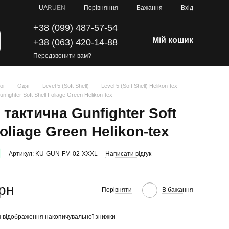
Порівняння
UA
RU
EN
Бажання
Вхід
+38 (099) 487-57-54
Мій кошик
+38 (063) 420-14-88
Передзвонити вам?
ог
Одяг
Level 5 (Soft Shell)
Level 5 (Soft Shell) Helikon-tex
nfighter Soft Shell Foliage Green Helikon-tex
 тактична Gunfighter Soft
Foliage Green Helikon-tex
Артикул: KU-GUN-FM-02-XXXL
Написати відгук
грн
Порівняти
В бажання
 відображення накопичувальної знижки