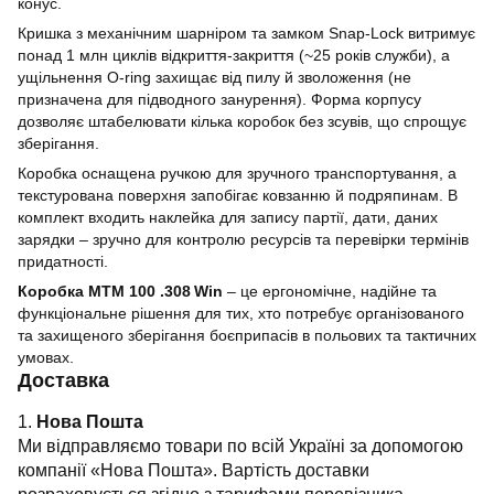
конус.
Кришка з механічним шарніром та замком Snap‑Lock витримує
понад 1 млн циклів відкриття‑закриття (~25 років служби), а
ущільнення O‑ring захищає від пилу й зволоження (не
призначена для підводного занурення). Форма корпусу
дозволяє штабелювати кілька коробок без зсувів, що спрощує
зберігання.
Коробка оснащена ручкою для зручного транспортування, а
текстурована поверхня запобігає ковзанню й подряпинам. В
комплект входить наклейка для запису партії, дати, даних
зарядки – зручно для контролю ресурсів та перевірки термінів
придатності.
Коробка MTM 100 .308 Win
– це ергономічне, надійне та
функціональне рішення для тих, хто потребує організованого
та захищеного зберігання боєприпасів в польових та тактичних
умовах.
Доставка
1.
Нова Пошта
Ми відправляємо товари по всій Україні за допомогою
компанії «Нова Пошта». Вартість доставки