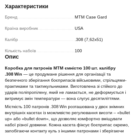
Характеристики
Бренд
MTM Case Gard
Країна виробник
USA
Калібр
.308 (7,62х51)
Кількість набоїв
100
Опис
Коробка для патронів MTM ємністю 100 шт. калібру
.308 Win
— це продумане рішення для організації та
безпечного зберігання боєприпасів військовими, стрільцями-
практиками та тактикульниками. Виготовлена зі стійкого до
ударів поліпропілену, який не ламається, не деформується і
витримує змін температури — вона слугує десятиліттями.
Місткість 100 патронів .308 Win розташована у двох знімних
внутрішніх касетах із можливістю регулювання висоти – «bullet
up» або «bullet down», що дозволяє комфортно вміщувати
набої різної довжини. Кожна касета фіксує боєприпас окремо,
запобігаючи контакту куль з іншими патронами і зберігаючи