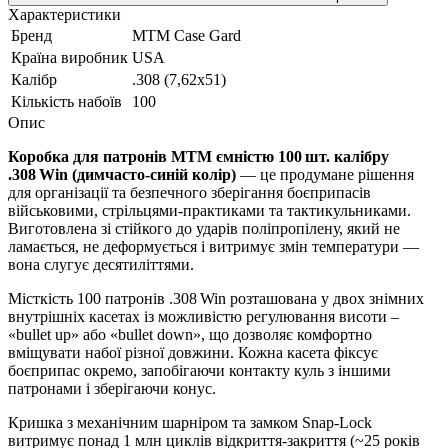
Характеристики
Бренд
MTM Case Gard
Країна виробник
USA
Калібр
.308 (7,62х51)
Кількість набоїв
100
Опис
Коробка для патронів MTM ємністю 100 шт. калібру
.308 Win (димчасто-синій колір)
— це продумане рішення
для організації та безпечного зберігання боєприпасів
військовими, стрільцями-практиками та тактикульниками.
Виготовлена зі стійкого до ударів поліпропілену, який не
ламається, не деформується і витримує змін температури —
вона слугує десятиліттями.
Місткість 100 патронів .308 Win розташована у двох знімних
внутрішніх касетах із можливістю регулювання висоти –
«bullet up» або «bullet down», що дозволяє комфортно
вміщувати набої різної довжини. Кожна касета фіксує
боєприпас окремо, запобігаючи контакту куль з іншими
патронами і зберігаючи конус.
Кришка з механічним шарніром та замком Snap‑Lock
витримує понад 1 млн циклів відкриття‑закриття (~25 років