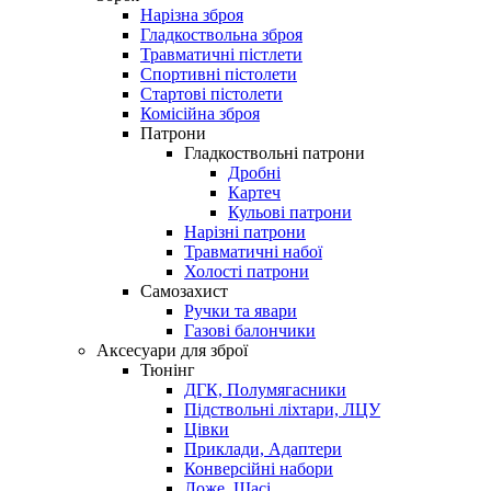
Нарізна зброя
Гладкоствольна зброя
Травматичні пістлети
Спортивні пістолети
Стартові пістолети
Комісійна зброя
Патрони
Гладкоствольні патрони
Дробні
Картеч
Кульові патрони
Нарізні патрони
Травматичні набої
Холості патрони
Самозахист
Ручки та явари
Газові балончики
Аксесуари для зброї
Тюнінг
ДГК, Полумягасники
Підствольні ліхтари, ЛЦУ
Цівки
Приклади, Адаптери
Конверсійні набори
Ложе, Шасі