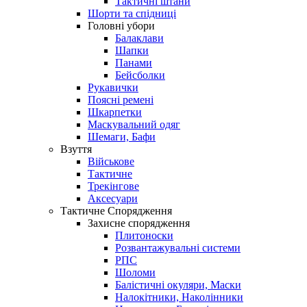
Тактичні штани
Шорти та спідниці
Головні убори
Балаклави
Шапки
Панами
Бейсболки
Рукавички
Поясні ремені
Шкарпетки
Маскувальний одяг
Шемаги, Бафи
Взуття
Військове
Тактичне
Трекінгове
Аксесуари
Тактичне Спорядження
Захисне спорядження
Плитоноски
Розвантажувальні системи
РПС
Шоломи
Балістичні окуляри, Маски
Налокітники, Наколінники