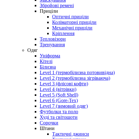
Збройові ремені
Приціли
Оптичні приціли
Коліматорні приціли
Механічні приціли
Кріплення
Тепловізори
Тренування
Одяг
Уніформа
Кітелі
Білизна
Level 1 (термобілизна потовивідна)
Level 2 (термобілизна зігріваюча)
Level 3 (флісові кофти)
Level 4 (вітрівки)
Level 5 (Soft Shell)
Level 6 (Gore-Tex)
Level 7 (зимовий одяг)
Футболки та поло
Худі та світошоти
Сорочки
Штани
Тактичні джинси