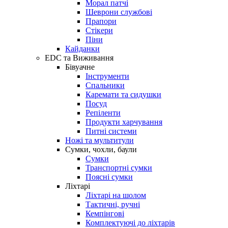
Морал патчі
Шеврони службові
Прапори
Стікери
Піни
Кайданки
EDC та Виживання
Бівуачне
Інструменти
Спальники
Каремати та сидушки
Посуд
Репіленти
Продукти харчування
Питні системи
Ножі та мультитули
Сумки, чохли, баули
Сумки
Транспортні сумки
Поясні сумки
Ліхтарі
Ліхтарі на шолом
Тактичні, ручні
Кемпінгові
Комплектуючі до ліхтарів