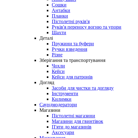
Сошки
Антабки
Планки
Пістолетні руків'я
Руків'я переносу вогню та упори
Шахти
Деталі
Пружини та буфери
Ручки взведення
Різне
Зберігання та транспортування
Чохли
Кейси
Кейси для патронів
Догляд
Засоби для чистки та догляду
Інструменти
Килимки
Саундмодератори
Магазини
Пістолетні магазини
Магазини для гвинтівок
П'яти до магазинів
Аксесуари
Маскування