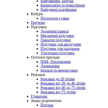
Навушники, Беруші
Бронеплити та м'яка броня
Набедрені платформи
Кобури
Пістолетні сумки
Паучери
Підсумки
Додаткові панелі
Магазинні підсумки
Гранатні підсумки
Підсумки для аксесуарів
Підсумки для скидання
Утилітарні підсумки
Оптичні прилади
ПНБ, Тепловізори
Далекоміри
Біноклі та монокуляри
Рюкзаки
Рюкзаки до 20 літрів
Рюкзаки від 20 до 40 літрів
Рюкзаки від 40 до 75 літрів
Рюкзаки від 75 літрів
Гідратори
Знаки розрізнення
Погони