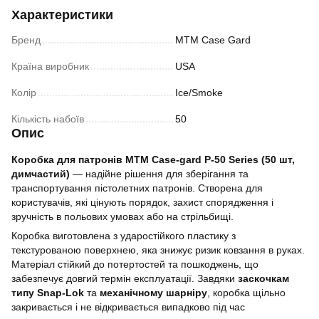
Характеристики
Бренд
MTM Case Gard
Країна виробник
USA
Колір
Ice/Smoke
Кількість набоїв
50
Опис
Коробка для патронів MTM Case-gard P-50 Series (50 шт,
димчастий)
— надійне рішення для зберігання та
транспортування пістолетних патронів. Створена для
користувачів, які цінують порядок, захист спорядження і
зручність в польових умовах або на стрільбищі.
Коробка виготовлена з ударостійкого пластику з
текстурованою поверхнею, яка знижує ризик ковзання в руках.
Матеріал стійкий до потертостей та пошкоджень, що
забезпечує довгий термін експлуатації. Завдяки
заскочкам
типу Snap-Lok
та
механічному шарніру
, коробка щільно
закривається і не відкривається випадково під час