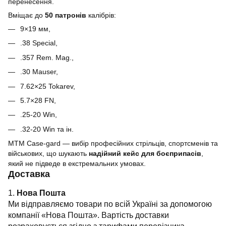
перенесення.
Вміщає до
50 патронів
калібрів:
9×19 мм,
.38 Special,
.357 Rem. Mag.,
.30 Mauser,
7.62×25 Tokarev,
5.7×28 FN,
.25-20 Win,
.32-20 Win та ін.
MTM Case-gard — вибір професійних стрільців, спортсменів та
військових, що шукають
надійний кейс для боєприпасів
,
який не підведе в екстремальних умовах.
Доставка
1.
Нова Пошта
Ми відправляємо товари по всій Україні за допомогою
компанії «Нова Пошта». Вартість доставки