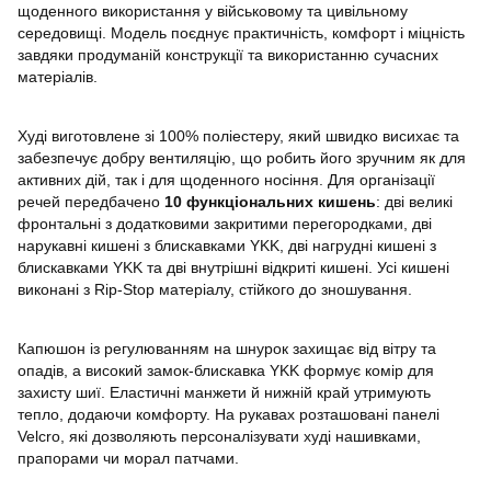
щоденного використання у військовому та цивільному
середовищі. Модель поєднує практичність, комфорт і міцність
завдяки продуманій конструкції та використанню сучасних
матеріалів.
Худі виготовлене зі 100% поліестеру, який швидко висихає та
забезпечує добру вентиляцію, що робить його зручним як для
активних дій, так і для щоденного носіння. Для організації
речей передбачено
10 функціональних кишень
: дві великі
фронтальні з додатковими закритими перегородками, дві
нарукавні кишені з блискавками YKK, дві нагрудні кишені з
блискавками YKK та дві внутрішні відкриті кишені. Усі кишені
виконані з Rip-Stop матеріалу, стійкого до зношування.
Капюшон із регулюванням на шнурок захищає від вітру та
опадів, а високий замок-блискавка YKK формує комір для
захисту шиї. Еластичні манжети й нижній край утримують
тепло, додаючи комфорту. На рукавах розташовані панелі
Velcro, які дозволяють персоналізувати худі нашивками,
прапорами чи морал патчами.