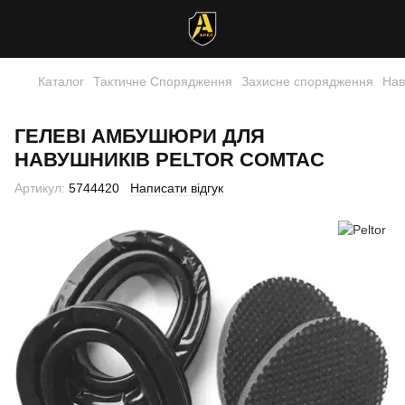
Каталог
Тактичне Спорядження
Захисне спорядження
Нав
ГЕЛЕВІ АМБУШЮРИ ДЛЯ
НАВУШНИКІВ PELTOR COMTAC
Артикул:
5744420
Написати відгук