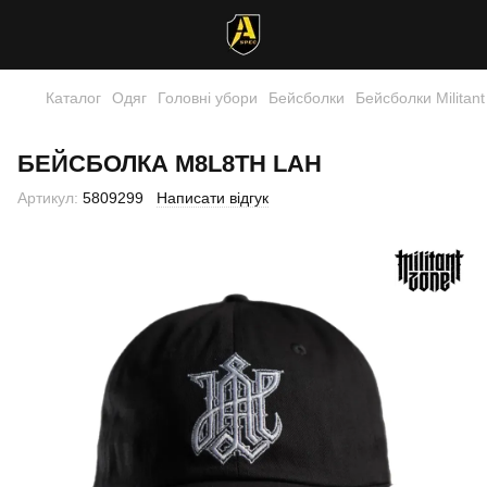
Каталог
Одяг
Головні убори
Бейсболки
Бейсболки Militan
БЕЙСБОЛКА M8L8TH LAH
Артикул:
5809299
Написати відгук