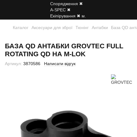
Каталог
Аксесуари для зброї
Тюнінг
Антабки
База QD ант
БАЗА QD АНТАБКИ GROVTEC FULL
ROTATING QD НА M-LOK
Артикул:
3870586
Написати відгук