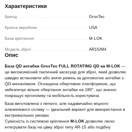
Характеристики
Бренд
GrovTec
Країна виробник
USA
База кріплення
M-LOK
Модель зброї
AR15/M4
Опис
База QD антабки GrovTec FULL ROTATING QD на M-LOK
—
це високоякісний тактичний аксесуар для зброї, який дозволяє
швидко встановити або зняти ремінь за допомогою антабки з
QD-механізмом. Оснащена обертовою платформою, що
забезпечує вільне обертання антабки на 180°, що значно
покращує ергономіку та мобільність користувача.
База виготовлена з легкого, але надзвичайно міцного
алюмінієвого сплаву — ідеальний варіант для використання в
екстремальних умовах.
Сумісність із системою кріплення
M-LOK
дозволяє легко
інтегрувати базу на цівку зброї типу AR-15 або подібну