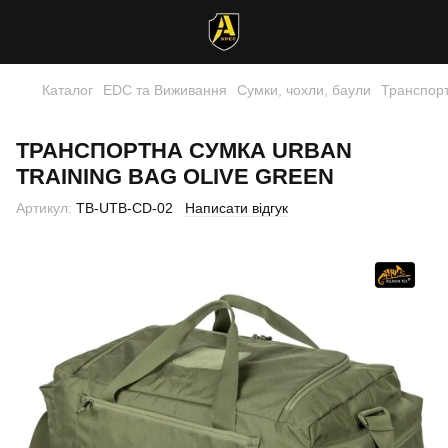
Каталог
EDC та Виживання
Сумки, чохли, баули
Транспорт
ТРАНСПОРТНА СУМКА URBAN
TRAINING BAG OLIVE GREEN
Артикул:
TB-UTB-CD-02
Написати відгук