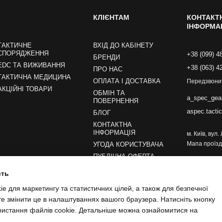
КЛІЄНТАМ
КОНТАКТ
ІНФОРМА
ТАКТИЧНЕ
ВХІД ДО КАБІНЕТУ
СПОРЯДЖЕННЯ
+38 (099) 4
БРЕНДИ
EDC ТА ВИЖИВАННЯ
+38 (063) 4
ПРО НАС
ТАКТИЧНА МЕДИЦИНА
ОПЛАТА І ДОСТАВКА
Передзвони
АКЦІЙНІ ТОВАРИ
ОБМІН ТА
a_spec_gea
ПОВЕРНЕННЯ
aspec.tacti
БЛОГ
КОНТАКТНА
ІНФОРМАЦІЯ
м. Київ, вул
Мапа проїзд
УГОДА КОРИСТУВАЧА
ПУБЛІЧНА ОФЕРТА
сть
Ми в соцмережах
e для маркетингу та статистичних цілей, а також для безпечної
те змінити це в налаштуваннях вашого браузера. Натисніть кнопку
ристання файлів cookie. Детальніше можна ознайомитися на