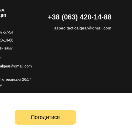
НА
+38 (063) 420-14-88
ЦІЯ
aspec.tacticalgear@gmail.com
87-57-54
20-14-88
ти вам?
r
calgear@gmail.com
. Лютеранська 26/17
у
Погодитися