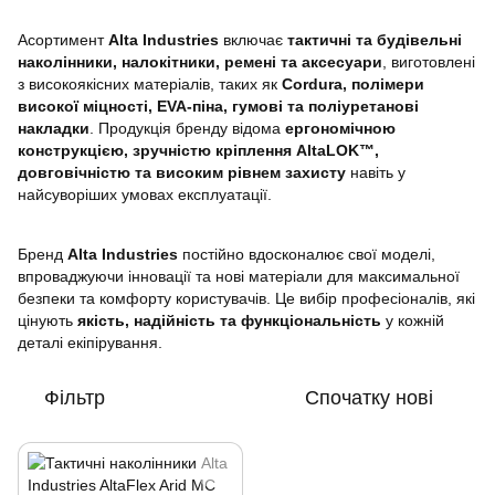
Асортимент
Alta Industries
включає
тактичні та будівельні
наколінники, налокітники, ремені та аксесуари
, виготовлені
з високоякісних матеріалів, таких як
Cordura, полімери
високої міцності, EVA-піна, гумові та поліуретанові
накладки
. Продукція бренду відома
ергономічною
конструкцією, зручністю кріплення AltaLOK™,
довговічністю та високим рівнем захисту
навіть у
найсуворіших умовах експлуатації.
Бренд
Alta Industries
постійно вдосконалює свої моделі,
впроваджуючи інновації та нові матеріали для максимальної
безпеки та комфорту користувачів. Це вибір професіоналів, які
цінують
якість, надійність та функціональність
у кожній
деталі екіпірування.
Фільтр
Спочатку нові