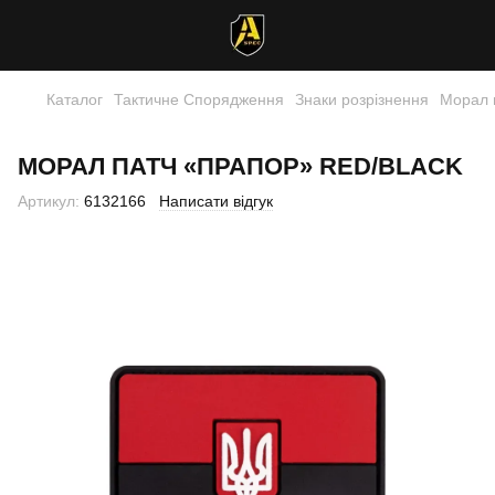
Каталог
Тактичне Спорядження
Знаки розрізнення
Морал 
МОРАЛ ПАТЧ «ПРАПОР» RED/BLACK
Артикул:
6132166
Написати відгук