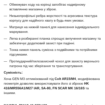
Обмежувач ходу на корінці запобігає надмірному
вставлянню магазина у зброю.
Низькопрофільні ребра жорсткості та агресивна текстура
корпусу для надійного хвату в будь-яких умовах.
Матриця на нижній панелі для нанесення індивідуального
маркування.
Легка в розбиранні планка спрощує вилучення магазину та
забезпечує додатковий захист при падінні.
Тонка нижня панель сумісна з подвійними та потрійними
підсумками.
Протиударний/пилозахисний чохол для захисту верхнього
патрона під час зберігання та транспортування.
Сумісність:
Хоча GEN M3 оптимізований під
Colt AR15/M4
, модифікована
геометрія дозволяє використовувати його зі зброєю
HK
416/MR556A1/M27 IAR, SA-80, FN SCAR MK 16/16S
та
іншими.