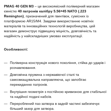
PMAG 40 GEN M3
– це високоякісний полімерний магазин
ємністю
40 патронів калібру 5.56×45 NATO (.223
Remington)
, призначений для гвинтівок, сумісних із
платформою AR15/M4. Завдяки використанню новітніх
матеріалів та інноваційних технологій виробництва, цей
магазин демонструє підвищену міцність, довговічність та
надійність у найскладніших умовах експлуатації.
Особливості:
Полімерна конструкція нового покоління, стійка до ударів і
розчавлювання.
Довговічна пружина з нержавіючої сталі та
самозмащувальна направляюча, що запобігає
перекиданню патронів.
Внутрішня геометрія з постійною кривизною для стабільної
та надійної подачі набоїв.
Перероблений паз затвора в задній частині забезпечує
більший зазор для затвора.