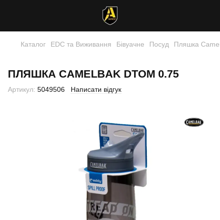
Каталог
EDC та Виживання
Бівуачне
Посуд
Пляшка Came
ПЛЯШКА CAMELBAK DTOM 0.75
Артикул:
5049506
Написати відгук