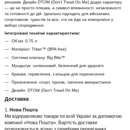
рюкзаків. Дизайн DTOM (Don't Tread On Me) додає характеру
— це не просто пляшка, а символ впевненості, незалежності
та готовності до дій. Ідеально підходить для військових,
спортсменів, туристів та всіх, хто не йде на компроміси у
виборі спорядження.
Інтегровані технічні характеристики:
Об'єм: 0.75 л
Матеріал: Tritan™ (BPA-free)
Система клапану: Big Bite™
Мундштук: силіконовий, безпечний для здоров'я
Кришка: герметична, з кільцем для перенесення
Призначення: спорт, туризм, тактичне використання
Дизайн: DTOM (Don't Tread On Me)
Доставка
1.
Нова Пошта
Ми відправляємо товари по всій Україні за допомогою
компанії «Нова Пошта». Вартість доставки
розраховується згідно з тарифами перевізника.