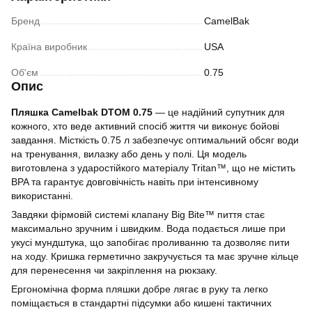
Бренд
CamelBak
Країна виробник
USA
Об'єм
0.75
Опис
Пляшка Camelbak DTOM 0.75
— це надійний супутник для
кожного, хто веде активний спосіб життя чи виконує бойові
завдання. Місткість 0.75 л забезпечує оптимальний обсяг води
на тренування, вилазку або день у полі. Ця модель
виготовлена з ударостійкого матеріалу Tritan™, що не містить
BPA та гарантує довговічність навіть при інтенсивному
використанні.
Завдяки фірмовій системі клапану Big Bite™ пиття стає
максимально зручним і швидким. Вода подається лише при
укусі мундштука, що запобігає проливанню та дозволяє пити
на ходу. Кришка герметично закручується та має зручне кільце
для перенесення чи закріплення на рюкзаку.
Ергономічна форма пляшки добре лягає в руку та легко
поміщається в стандартні підсумки або кишені тактичних